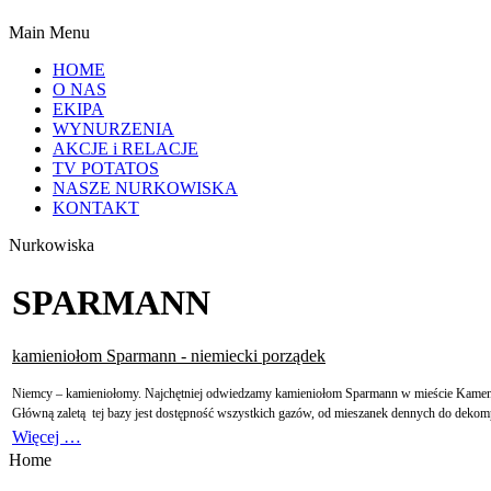
Main Menu
HOME
O NAS
EKIPA
WYNURZENIA
AKCJE i RELACJE
TV POTATOS
NASZE NURKOWISKA
KONTAKT
Nurkowiska
SPARMANN
kamieniołom Sparmann - niemiecki porządek
Niemcy – kamieniołomy. Najchętniej odwiedzamy kamieniołom Sparmann w mieście Kamenz, 
Główną zaletą
tej bazy jest dostępność wszystkich gazów, od mieszanek dennych do dekompres
Więcej …
Home