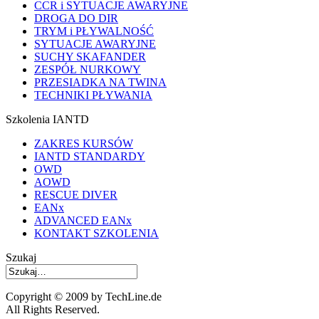
CCR i SYTUACJE AWARYJNE
DROGA DO DIR
TRYM i PŁYWALNOŚĆ
SYTUACJE AWARYJNE
SUCHY SKAFANDER
ZESPÓŁ NURKOWY
PRZESIADKA NA TWINA
TECHNIKI PŁYWANIA
Szkolenia IANTD
ZAKRES KURSÓW
IANTD STANDARDY
OWD
AOWD
RESCUE DIVER
EANx
ADVANCED EANx
KONTAKT SZKOLENIA
Szukaj
Copyright © 2009 by TechLine.de
All Rights Reserved.