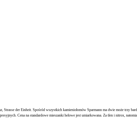
Strasse der Einheit. Spośród wszystkich kamieniołomów Sparmann ma dwie może trzy bardzo
yjnych. Cena na standardowe mieszanki helowe jest umiarkowana. Za tlen i nitrox, natomiast, l